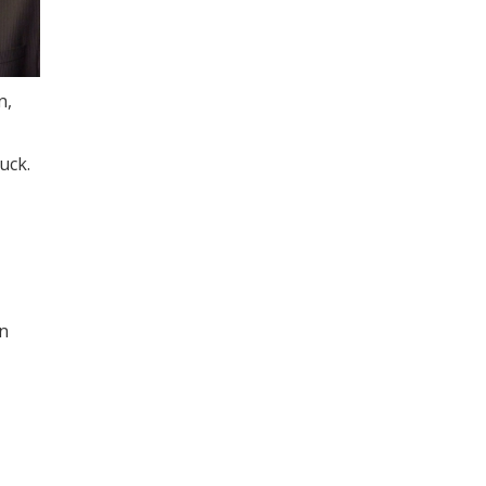
n,
uck.
en