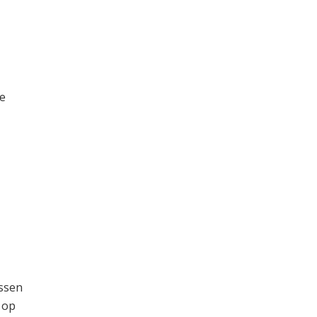
je
ssen
 op