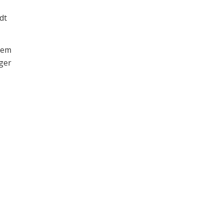
dt
llem
ger