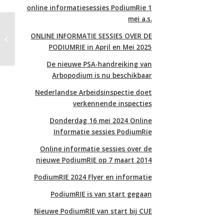
online informatiesessies PodiumRie 1
mei a.s.
Deelnemers projectteams
ONLINE INFORMATIE SESSIES OVER DE
Arbocatalogus Podiumkunsten
PODIUMRIE in April en Mei 2025
2022-2025
De nieuwe PSA-handreiking van
Arbopodium is nu beschikbaar
Nederlandse Arbeidsinspectie doet
verkennende inspecties
Donderdag 16 mei 2024 Online
Informatie sessies PodiumRie
Online informatie sessies over de
nieuwe PodiumRIE op 7 maart 2014
PodiumRIE 2024 Flyer en informatie
PodiumRIE is van start gegaan
Nieuwe PodiumRIE van start bij CUE