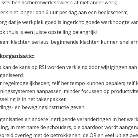
issel beeldschermwerk sowieso af met ander werk;
erk niet langer dan 6 uur per dag aan een beeldscherm;
org dat je werkplek goed is ingericht: goede werkhoogte van
ok thuis is een juiste opstelling belangrijk!
eem klachten serieus; beginnende klachten kunnen snel ern
organisatie:
 kan de kans op RSI worden verkleind door wijzigingen aan
ganiseerd:
er regelmogelijkheden; zelf het tempo kunnen bepalen; zel
loningssystemen aanpassen; minder focussen op productivitei
isseling is in het takenpakket;
udings- en bewegingsinstructie geven.
ganisaties en andere ingrijpende veranderingen in het we
ing, in met name de schouders, die daardoor wordt aangenome
ebreid overleg met de betrokkenen, de OR en veel uitleg ove