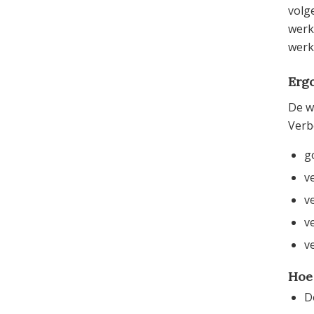
volg
werk
werk
Erg
De w
Verb
g
v
v
v
v
Hoe
D