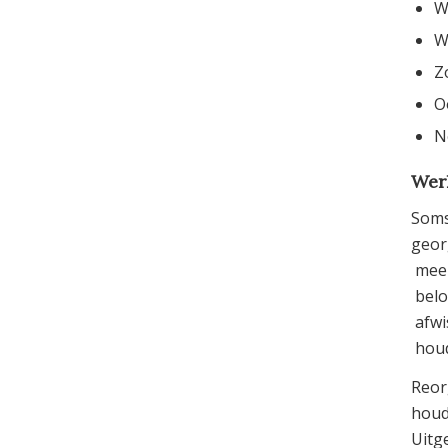
W
W
Z
O
N
Werk
Soms
geor
 me
 be
 afw
 ho
Reor
houd
Uitg