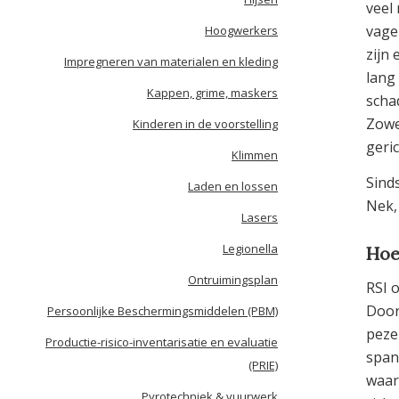
veel
vage 
Hoogwerkers
zijn
Impregneren van materialen en kleding
lang
Kappen, grime, maskers
schad
Zowe
Kinderen in de voorstelling
geri
Klimmen
Sind
Laden en lossen
Nek,
Lasers
Legionella
Hoe
Ontruimingsplan
RSI 
Door
Persoonlijke Beschermingsmiddelen (PBM)
peze
Productie-risico-inventarisatie en evaluatie
span
(PRIE)
waar
Pyrotechniek & vuurwerk