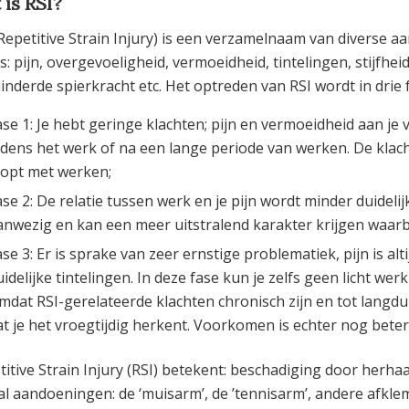
 is RSI?
(Repetitive Strain Injury) is een verzamelnaam van diverse a
s: pijn, overgevoeligheid, vermoeidheid, tintelingen, stijfh
inderde spierkracht etc. Het optreden van RSI wordt in drie
ase 1: Je hebt geringe klachten; pijn en vermoeidheid aan je
ijdens het werk of na een lange periode van werken. De klacht
topt met werken;
ase 2: De relatie tussen werk en je pijn wordt minder duidelijk
anwezig en kan een meer uitstralend karakter krijgen waarbij
ase 3: Er is sprake van zeer ernstige problematiek, pijn is a
uidelijke tintelingen. In deze fase kun je zelfs geen licht wer
mdat RSI-gerelateerde klachten chronisch zijn en tot langdur
at je het vroegtijdig herkent. Voorkomen is echter nog beter,
titive Strain Injury (RSI) betekent: beschadiging door herh
al aandoeningen: de ‘muisarm’, de ’tennisarm’, andere afk