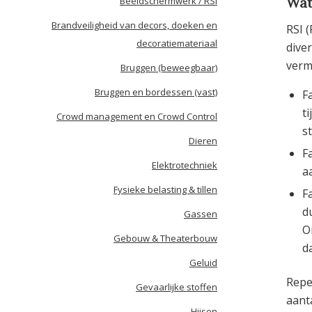
Wat
Beeldschermwerk / RSI
Brandveiligheid van decors, doeken en
RSI 
decoratiemateriaal
diver
verm
Bruggen (beweegbaar)
Bruggen en bordessen (vast)
F
t
Crowd management en Crowd Control
s
Dieren
F
Elektrotechniek
a
Fysieke belasting & tillen
F
d
Gassen
O
Gebouw & Theaterbouw
d
Geluid
Repe
Gevaarlijke stoffen
aant
Hijsen