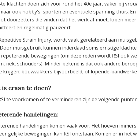
te klachten doen zich voor rond het 40e jaar, vaker bij vro
, maar ook hobby’s, sporten en eventuele spanning thuis. En
rol: doorzetters die vinden dat het werk af moet, lopen meer 
itteert en regelmatig pauzeert.
 Repetitive Strain Injury, wordt vaak gerelateerd aan muisge
 Door muisgebruik kunnen inderdaad soms ernstige klachte
 repeterende bewegingen (om deze reden wordt RSI ook we
n, nek, schouders). Minder bekend is dat ook andere bero
te krijgen: bouwvakkers bijvoorbeeld, of lopende-bandwerk
 is eraan te doen?
SI te voorkomen of te verminderen zijn de volgende punten
eterende handelingen:
terende handelingen komen vaak voor. Het hoeven immers nie
eer gelijke bewegingen kan RSI ontstaan. Komen er in het 