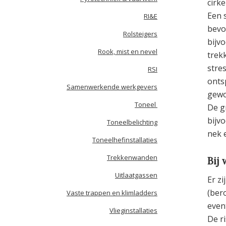
cirk
Een 
RI&E
bevo
Rolsteigers
bijv
Rook, mist en nevel
trek
stre
RSI
onts
Samenwerkende werkgevers
gewo
Toneel
De g
bijv
Toneelbelichting
nek 
Toneelhefinstallaties
Trekkenwanden
Bij
Uitlaatgassen
Er z
(ber
Vaste trappen en klimladders
even
Vlieginstallaties
De r