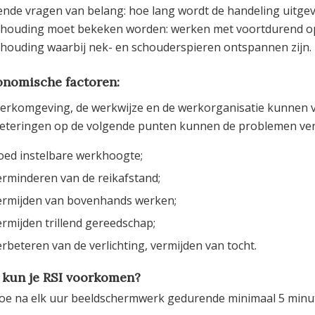
ende vragen van belang: hoe lang wordt de handeling uitgev
houding moet bekeken worden: werken met voortdurend opg
houding waarbij nek- en schouderspieren ontspannen zijn.
onomische factoren:
erkomgeving, de werkwijze en de werkorganisatie kunnen van
eteringen op de volgende punten kunnen de problemen ve
oed instelbare werkhoogte;
erminderen van de reikafstand;
ermijden van bovenhands werken;
ermijden trillend gereedschap;
erbeteren van de verlichting, vermijden van tocht.
 kun je RSI voorkomen?
oe na elk uur beeldschermwerk gedurende minimaal 5 minut