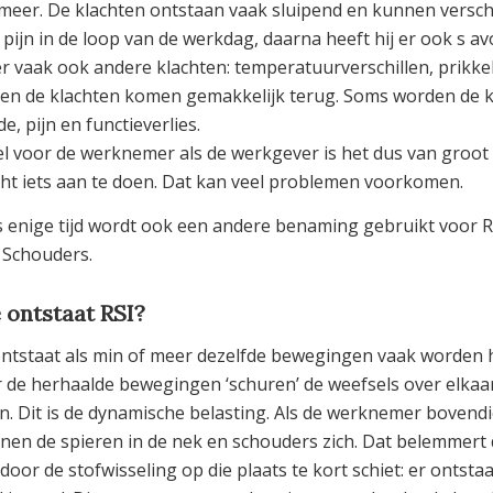
 meer. De klachten ontstaan vaak sluipend en kunnen verschi
pijn in de loop van de werkdag, daarna heeft hij er ook s avo
 er vaak ook andere klachten: temperatuurverschillen, prikkel
 en de klachten komen gemakkelijk terug. Soms worden de kla
e, pijn en functieverlies.
l voor de werknemer als de werkgever is het dus van groot b
cht iets aan te doen. Dat kan veel problemen voorkomen.
s enige tijd wordt ook een andere benaming gebruikt voor R
 Schouders.
 ontstaat RSI?
ontstaat als min of meer dezelfde bewegingen vaak worden h
 de herhaalde bewegingen ‘schuren’ de weefsels over elkaar
n. Dit is de dynamische belasting. Als de werknemer boven
nen de spieren in de nek en schouders zich. Dat belemmert
door de stofwisseling op die plaats te kort schiet: er ontst