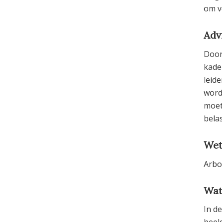
om v
Adv
Door 
kade
leid
word
moet
bela
Wet
Arbo
Wat
In d