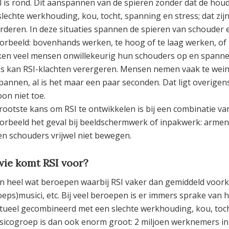
el is rond. Dit aanspannen van de spieren zonder dat de houdi
slechte werkhouding, kou, tocht, spanning en stress; dat zij
rderen. In deze situaties spannen de spieren van schouder 
oorbeeld: bovenhands werken, te hoog of te laag werken, of
ken veel mensen onwillekeurig hun schouders op en spanne
ss kan RSI-klachten verergeren. Mensen nemen vaak te weini
pannen, al is het maar een paar seconden. Dat ligt overigens 
on niet toe.
rootste kans om RSI te ontwikkelen is bij een combinatie van
oorbeeld het geval bij beeldschermwerk of inpakwerk: arme
en schouders vrijwel niet bewegen.
 wie komt RSI voor?
ijn heel wat beroepen waarbij RSI vaker dan gemiddeld voor
oeps)musici, etc. Bij veel beroepen is er immers sprake v
tueel gecombineerd met een slechte werkhouding, kou, tocht
isicogroep is dan ook enorm groot: 2 miljoen werknemers in