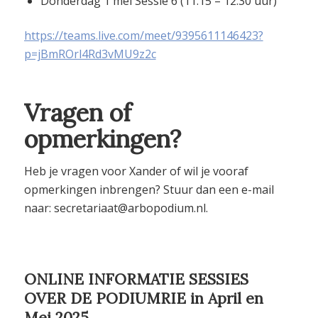
Donderdag 1 mei Sessie 6 (11.15 – 12.30 uur)
https://teams.live.com/meet/9395611146423?
p=jBmROrl4Rd3vMU9z2c
Vragen of
opmerkingen?
Heb je vragen voor Xander of wil je vooraf
opmerkingen inbrengen? Stuur dan een e-mail
naar: secretariaat@arbopodium.nl.
ONLINE INFORMATIE SESSIES
OVER DE PODIUMRIE in April en
Mei 2025