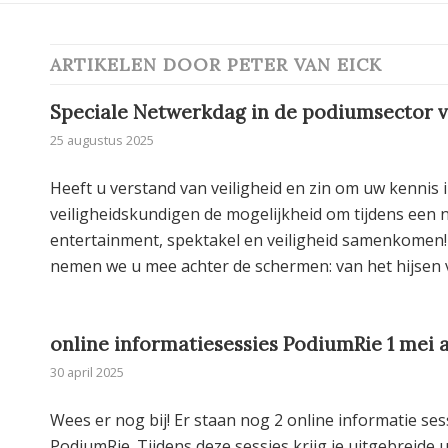
ARTIKELEN DOOR PETER VAN EICK
Speciale Netwerkdag in de podiumsector v
25 augustus 2025
Heeft u verstand van veiligheid en zin om uw kennis
veiligheidskundigen de mogelijkheid om tijdens een
entertainment, spektakel en veiligheid samenkomen
nemen we u mee achter de schermen: van het hijsen va
online informatiesessies PodiumRie 1 mei a
30 april 2025
Wees er nog bij! Er staan nog 2 online informatie se
PodiumRie. Tijdens deze sessies krijg je uitgebreide 