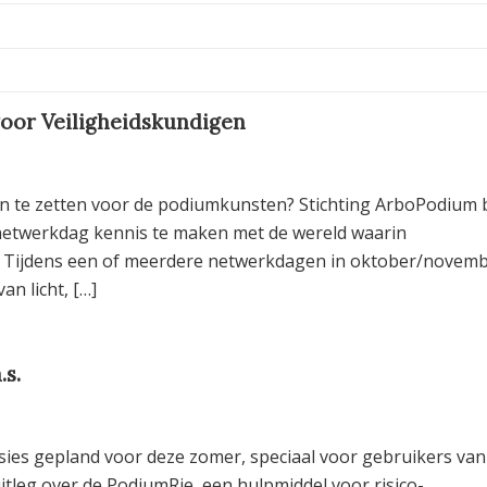
oor Veiligheidskundigen
 in te zetten voor de podiumkunsten? Stichting ArboPodium 
 netwerkdag kennis te maken met de wereld waarin
! Tijdens een of meerdere netwerkdagen in oktober/novem
n licht, […]
.s.
ssies gepland voor deze zomer, speciaal voor gebruikers van
uitleg over de PodiumRie, een hulpmiddel voor risico-