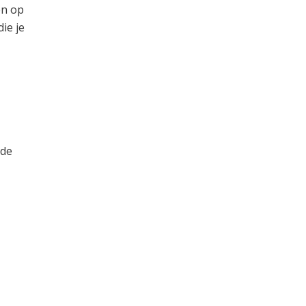
en op
ie je
 de