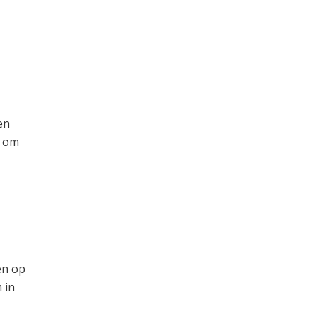
en
t om
en op
 in