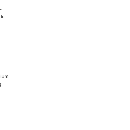
-
 de
dium
g