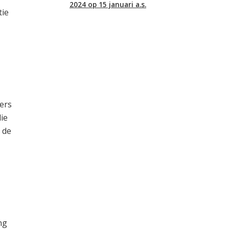
2024 op 15 januari a.s.
tie
ers
ie
 de
ng